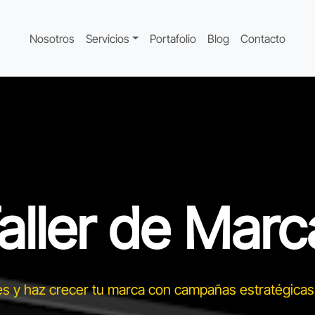
Nosotros
Servicios
Portafolio
Blog
Contacto
aller de Marc
es y haz crecer tu marca con campañas estratégicas