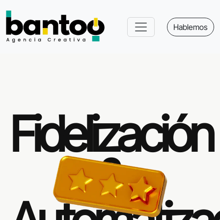
Hablemos
Fidelización
&