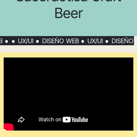
Beer
B ● ● UX/UI ● DISEÑO WEB ● UX/UI ● DISEÑO
 WEB ● UX/UI ● DISEÑO WEB ● UX/UI ● DISEÑO
 WEB ● UX/UI ● DISEÑO WEB ● UX/UI ● DISEÑO
 WEB ● UX/UI ● DISEÑO WEB ● UX/UI ● DISEÑO
 WEB ● UX/UI ● DISEÑO WEB ● UX/UI ● DISEÑO
 WEB ● UX/UI ● DISEÑO WEB ● UX/UI ● DISEÑO