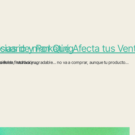
cias de marketing
Usuario y Por Qué Afecta tus Ven
sienten frustración…
ia fluida, intuitiva y agradable… no va a comprar, aunque tu producto…