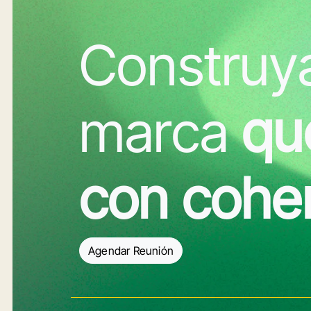
Construy
marca
qu
con coher
Agendar Reunión