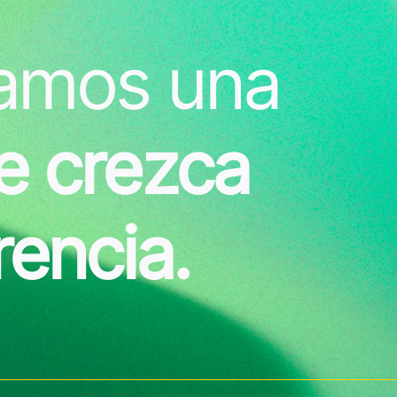
amos una
e crezca
encia.